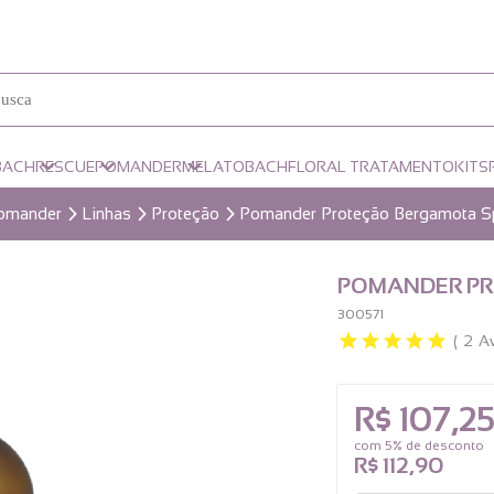
BACH
RESCUE
POMANDER
MELATOBACH
FLORAL TRATAMENTO
KITS
omander
Linhas
Proteção
Pomander Proteção Bergamota S
POMANDER PR
300571
2
A
R$ 107,2
com 5% de desconto
R$ 112,90