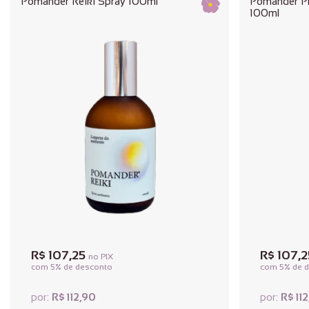
Pomander Reiki Spray 100ml
Pomander Pr
100ml
R$ 107,25
R$ 107,
no PIX
com 5% de desconto
com 5% de 
R$ 112,90
R$ 11