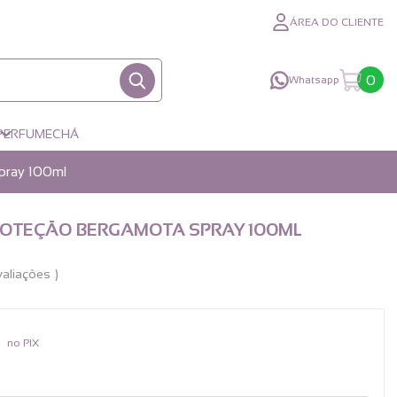
ÁREA DO CLIENTE
0
Whatsapp
PERFUME
CHÁ
pray 100ml
OTEÇÃO BERGAMOTA SPRAY 100ML
valiações
5
no PIX