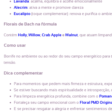
Lavanda
: acalma, equilibra e acolhe emocionalmente
Alecrim
: ativa a mente e promove clareza
Eucalipto
(toque complementar): renova e purifica o ambi
Florais de Bach na fórmula
Contém
Holly
,
Willow
,
Crab Apple
e
Walnut
, que atuam limpand
Como usar
Borrife no ambiente ou ao redor do seu campo energético para t
tensão.
Dica complementar
Para momentos que pedem mais firmeza e estrutura, exp
Se estiver buscando mais espiritualidade e introspecção, 
Para limpeza energética profunda, combine com o
Pomand
Fortaleça seu campo emocional com o
Floral PMD Origin
E se precisar resgatar a alegria e enfrentar sentimentos 