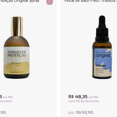
oteção Original Spray
Floral de Bach PMD Tristeza
25
R$ 48,35
no PIX
no PIX
desconto
com 5% de desconto
2,90
R$ 50,90